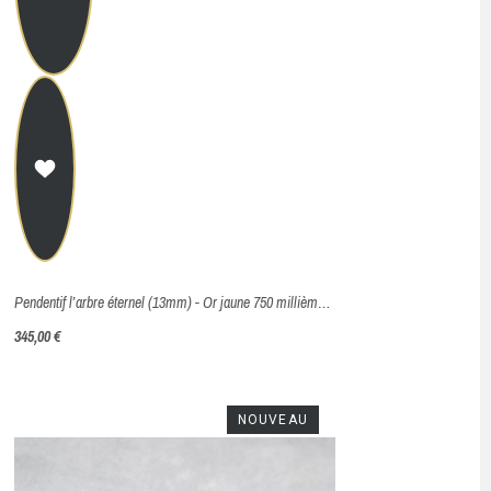
Pendentif l’arbre éternel (13mm) - Or jaune 750 millièmes (18 carats)
345,00 €
NOUVEAU