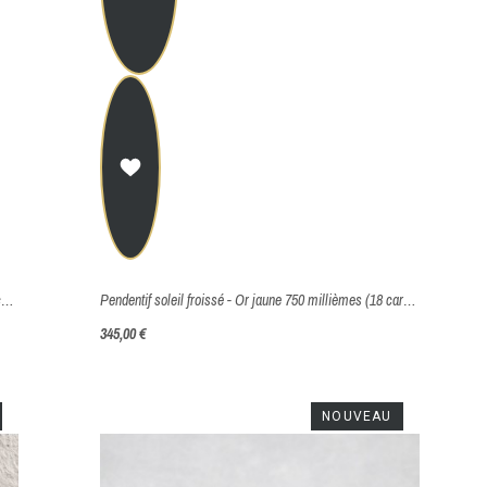
Bague perles de lumière - Or jaune 750 millièmes (18 carats)
Pendentif soleil froissé - Or jaune 750 millièmes (18 carats)
345,00 €
NOUVEAU