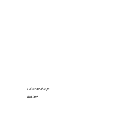
Collier modèle personnalisé prénom en Or 375 millièmes (9 Carats) - 519€ à 555€
519,00 €