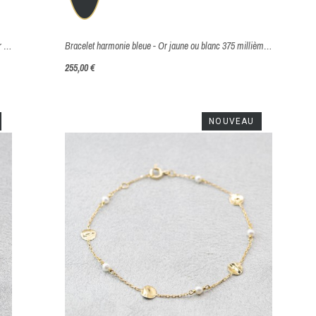
Précieuse gouttes d’or froissées et perles délicates - Or Jaune ou Blanc 375 millièmes (9 carats)
Bracelet harmonie bleue - Or jaune ou blanc 375 millièmes (9 carats)
255,00 €
NOUVEAU