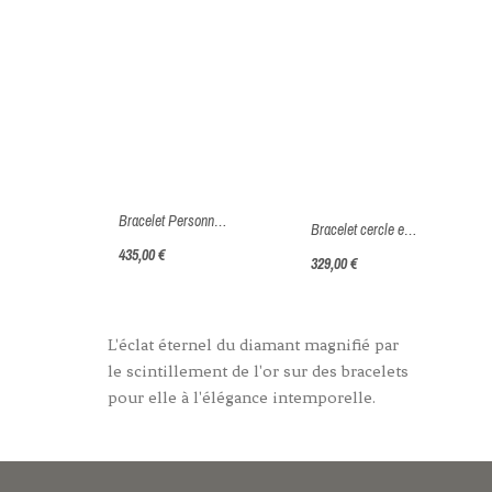
Bracelet Personnalisable sur chaîne en Or 375 millièmes (9 carats) de 435€ à 465€
Bracelet cercle en fil, serti d’un diamant de laboratoire - Or Jaune ou Or Blanc 375 millièmes (9 Carats)
435,00 €
329,00 €
L'éclat éternel du diamant magnifié par
le scintillement de l'or sur des bracelets
pour elle à l'élégance intemporelle.