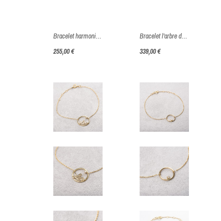
Bracelet harmonie de pierres et perles - Or jaune ou blanc 375 millièmes (9 carat)
Bracelet l'arbre de vie d'Or et son diamant éthique - Or Jaune ou Or Blanc 375 millièmes (9 Carats)
255,00 €
339,00 €