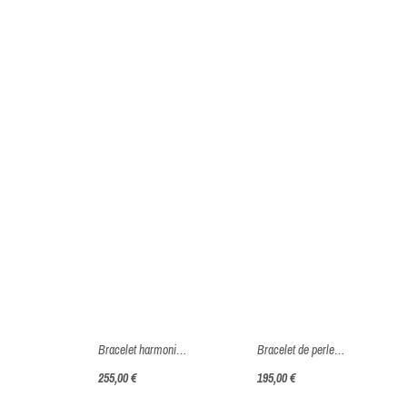
Bracelet harmonie bleue - Or jaune ou blanc 375 millièmes (9 carats)
Bracelet de perles d’eau douce dégradés - Or jaune ou blanc 375 millièmes (9 carats)
255,00 €
195,00 €