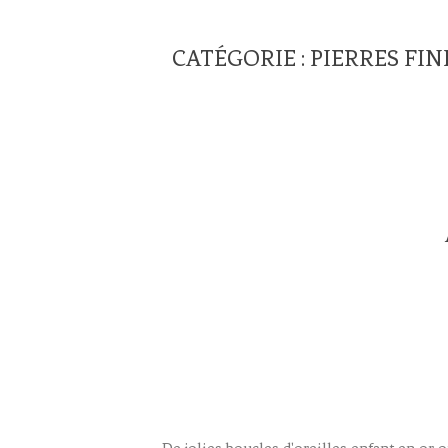
CATÉGORIE : PIERRES FIN
De jolies boucles d'oreilles enfant en or o