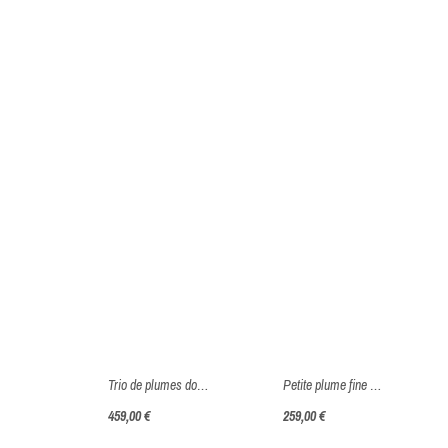
Trio de plumes dorées - Or Jaune 750 millièmes (18 Carats)
Petite plume fine dorée - Or Jaune 750 millièmes (18 Carats)
459,00 €
259,00 €