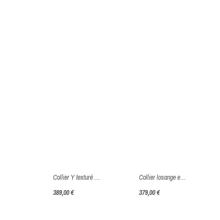
Collier Y texturé grunge - Or Jaune ou Or Blanc 375 millièmes (9 Carats)
Collier losange en chute fine - Or Jaune ou Or Blanc 375 millièmes (9 Carats)
389,00 €
379,00 €