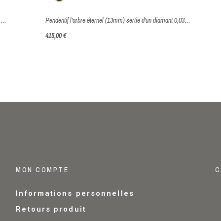
Pendentif l’arbre éternel (13mm) - Or jaune 750 millièmes (18 carats)
Pendentif l'arbre éternel (13mm) sertie d'un diamant 0,03 carats - Or Jaune 750 millièmes (18 Carats)
415,00 €
MON COMPTE
C
Informations personnelles
Retours produit