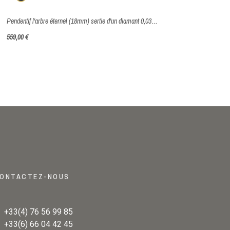
Pendentif l'arbre éternel (18mm) sertie d'un diamant 0,03 carats - Or Jaune 750 millièmes (18 Carats)
559,00 €
ONTACTEZ-NOUS
+33(4) 76 56 99 85
+33(6) 66 04 42 45